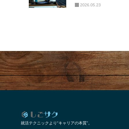
略職”。」
2026.05.23
就活って、そもそも“何のために
「“
やるの？”
生
就活テクニックより“キャリアの本質”。