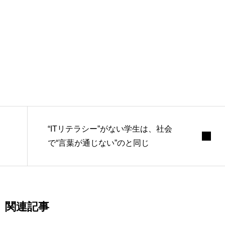
自分のキャリア軸」を育てるために。
裏側”まで見せるキャリアメディア。
“ITリテラシー”がない学生は、社会
で“言葉が通じない”のと同じ
関連記事