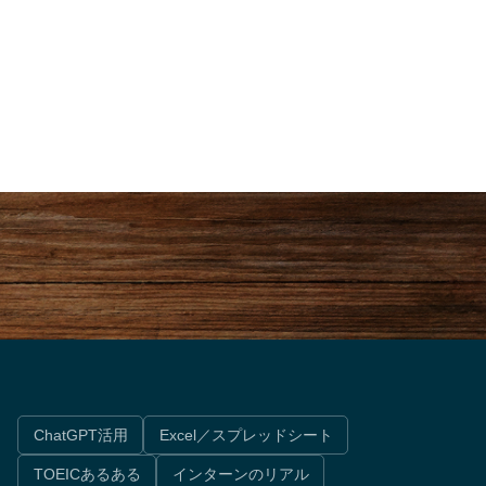
なく、
企業選びの時代は終わった。これ
！
からは「職種」で人生が決まる。
ChatGPT活用
Excel／スプレッドシート
TOEICあるある
インターンのリアル