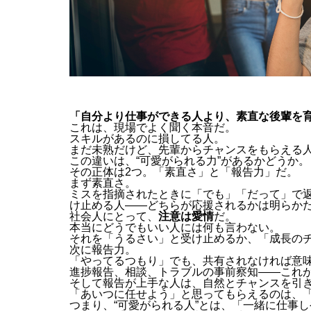
「自分より仕事ができる人より、素直な後輩を
これは、現場でよく聞く本音だ。
スキルがあるのに損してる人。
まだ未熟だけど、先輩からチャンスをもらえる
この違いは、“可愛がられる力”があるかどうか。
その正体は2つ。「素直さ」と「報告力」だ。
まず素直さ。
ミスを指摘されたときに「でも」「だって」で
け止める人――どちらが応援されるかは明らか
社会人にとって、
注意は愛情
だ。
本当にどうでもいい人には何も言わない。
それを「うるさい」と受け止めるか、「成長の
次に報告力。
「やってるつもり」でも、共有されなければ意
進捗報告、相談、トラブルの事前察知――これ
そして報告が上手な人は、自然とチャンスを引
「あいつに任せよう」と思ってもらえるのは、
つまり、“可愛がられる人”とは、「一緒に仕事