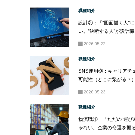
職種紹介
設計②：「“図面描く人”
い。“決断する人”が設計職
だ。」
2026.05.22
職種紹介
SNS運用⑨：キャリアチ
可能性（どこに繋がる？
2026.05.23
職種紹介
物流職①：「ただの“運び
ゃない。企業の命運を握る