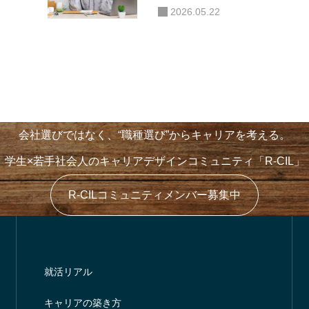
て選択肢、ありだと思う。」
2026.05.22
やりたいこと”が言えない学
「1dayインターン」では
、実はけっこう強い説」
最低でも“2週間”！
会社選びではなく、“職種選び”からキャリアを考える。
学生×若手社会人のキャリアデザインコミュニティ「R-CIL」
R-CILコミュニティメンバー募集中
就活リアル
キャリアの築き方