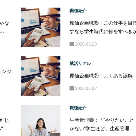
職種紹介
じゃな
原価企画職⑧：この仕事を目
すなら学生時代に何をすべき
2026.05.23
就活リアル
ェンジ
原価企画職②：よくある誤解
）
2026.05.22
職種紹介
屋”じ
生産管理⑩：「“やりたいこと
“戦
がない”学生ほど、生産管理っ