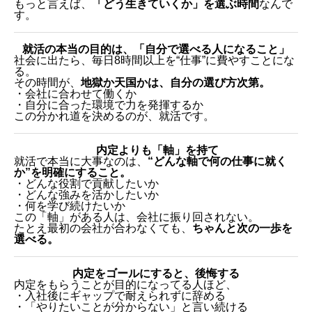
もっと言えば、
「どう生きていくか」を選ぶ時間
なんで
す。
就活の本当の目的は、「自分で選べる人になること」
社会に出たら、毎日8時間以上を“仕事”に費やすことにな
る。
その時間が、
地獄か天国かは、自分の選び方次第。
・会社に合わせて働くか
・自分に合った環境で力を発揮するか
この分かれ道を決めるのが、就活です。
内定よりも「軸」を持て
就活で本当に大事なのは、
“どんな軸で何の仕事に就く
か”を明確にすること。
・どんな役割で貢献したいか
・どんな強みを活かしたいか
・何を学び続けたいか
この「軸」がある人は、会社に振り回されない。
たとえ最初の会社が合わなくても、
ちゃんと次の一歩を
選べる。
内定をゴールにすると、後悔する
内定をもらうことが目的になってる人ほど、
・入社後にギャップで耐えられずに辞める
・「やりたいことが分からない」と言い続ける