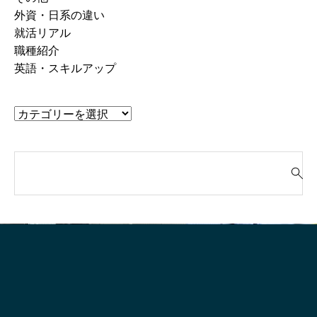
外資・日系の違い
就活リアル
職種紹介
英語・スキルアップ
検
索
就活って、そもそも“何のためにや
「“やりたいこと”が言
対
るの？”
生、実はけっこう強
象
: