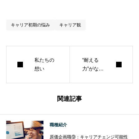
「就活＝内定を取ること」になってない？
就活の本当の目的は、「自分で選べる人になるこ
と」
内定よりも「軸」を持て
内定をゴールにすると、後悔する
キャリア初期の悩み
キャリア観
今日から考えるべきこと
🔚 最後にひとこと。
私たちの
“耐える
想い
力”がなく
なった世
代。だか
らチャン
関連記事
スを逃す
職種紹介
原価企画職⑨：キャリアチェンジ可能性