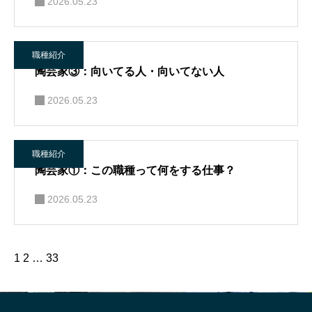
2026.05.23
職種紹介
陶芸家③：向いてる人・向いてない人
2026.05.23
職種紹介
陶芸家①：この職種って何をする仕事？
2026.05.23
1
2
…
33
就活って、そもそも“何のためにや
「“やりたいこと”が言
るの？”
生、実はけっこう強