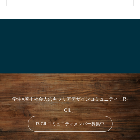
就活って、そもそも“何のためにや
「“やりたいこと”が言
対
るの？”
生、実はけっこう強
象
:
学生×若手社会人のキャリアデザインコミュニティ「R-
CIL」
R-CILコミュニティメンバー募集中