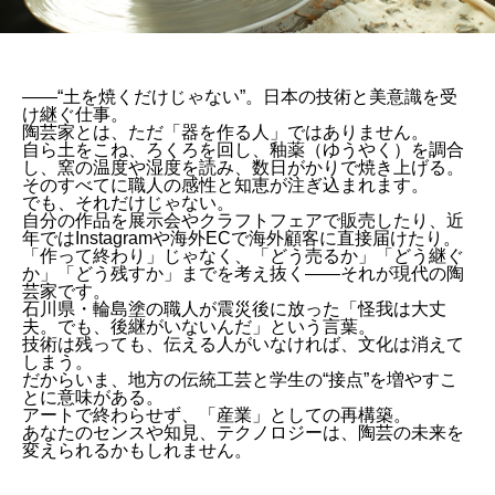
――“土を焼くだけじゃない”。日本の技術と美意識を受
け継ぐ仕事。
陶芸家とは、ただ「器を作る人」ではありません。
自ら土をこね、ろくろを回し、釉薬（ゆうやく）を調合
し、窯の温度や湿度を読み、数日がかりで焼き上げる。
そのすべてに職人の感性と知恵が注ぎ込まれます。
でも、それだけじゃない。
自分の作品を展示会やクラフトフェアで販売したり、近
年ではInstagramや海外ECで海外顧客に直接届けたり。
「作って終わり」じゃなく、「どう売るか」「どう継ぐ
か」「どう残すか」までを考え抜く――それが現代の陶
芸家です。
石川県・輪島塗の職人が震災後に放った「怪我は大丈
夫。でも、後継がいないんだ」という言葉。
技術は残っても、伝える人がいなければ、文化は消えて
しまう。
だからいま、地方の伝統工芸と学生の“接点”を増やすこ
とに意味がある。
アートで終わらせず、「産業」としての再構築。
あなたのセンスや知見、テクノロジーは、陶芸の未来を
変えられるかもしれません。