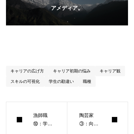
アメディア。
キャリアの広げ方
キャリア初期の悩み
キャリア観
スキルの可視化
学生の勘違い
職種
漁師職
陶芸家
⑩：学生
③：向い
が持つべ
てる人・