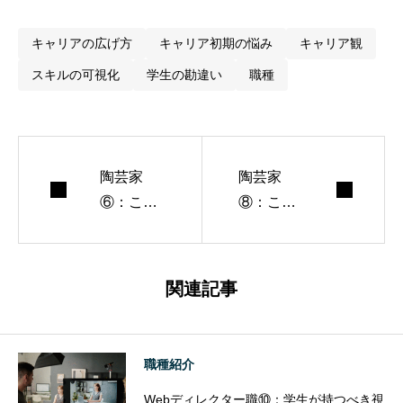
キャリアの広げ方
キャリア初期の悩み
キャリア観
スキルの可視化
学生の勘違い
職種
陶芸家
陶芸家
⑥：この
⑧：この
職種の将
仕事を目
来性
指すなら
学生時代
関連記事
に何をす
べきか
職種紹介
Webディレクター職⑩：学生が持つべき視