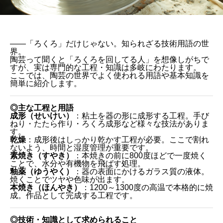
――「ろくろ」だけじゃない。知られざる技術用語の世
界。
陶芸って聞くと「ろくろを回してる人」を想像しがちで
すが、実は専門的な工程・知識は多岐にわたります。
ここでは、陶芸の世界でよく使われる用語や基本知識を
簡単に紹介します。
◎主な工程と用語
成形（せいけい）
：粘土を器の形に成形する工程。手び
ねり・たたら作り・ろくろ成形など様々な技法がありま
す。
乾燥
：成形後はしっかり乾かす工程が必要。ここで割れ
ないよう、時間と湿度管理が重要です。
素焼き（すやき）
：本焼きの前に800度ほどで一度焼く
ことで、水分や有機物を飛ばす処理。
釉薬（ゆうやく）
：器の表面にかけるガラス質の液体。
焼くことでツヤや色味が出ます。
本焼き（ほんやき）
：1200～1300度の高温で本格的に焼
成。作品として完成する工程です。
◎技術・知識として求められること