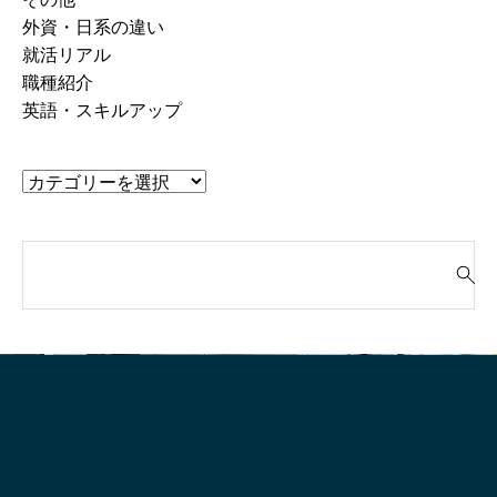
外資・日系の違い
就活リアル
職種紹介
英語・スキルアップ
検
索
就活って、そもそも“何のためにや
「“やりたいこと”が言
対
るの？”
生、実はけっこう強
象
: