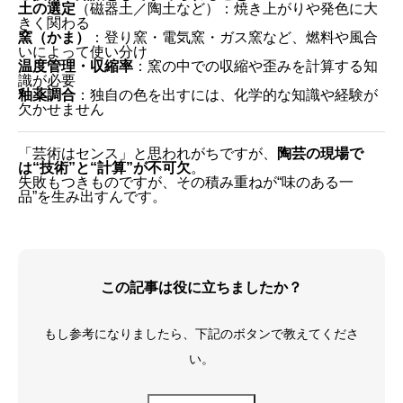
土の選定
（磁器土／陶土など）：焼き上がりや発色に大
きく関わる
窯（かま）
：登り窯・電気窯・ガス窯など、燃料や風合
いによって使い分け
温度管理・収縮率
：窯の中での収縮や歪みを計算する知
識が必要
釉薬調合
：独自の色を出すには、化学的な知識や経験が
欠かせません
「芸術はセンス」と思われがちですが、
陶芸の現場で
は“技術”と“計算”が不可欠
。
失敗もつきものですが、その積み重ねが“味のある一
品”を生み出すんです。
この記事は役に立ちましたか？
もし参考になりましたら、下記のボタンで教えてくださ
い。