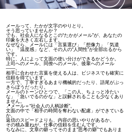
メールって、たかが文字のやりとり。
そう思っていませんか？
でも、社会人になるとこの“たかがメール”が、あなたの
印象を大きく左右します。
なぜなら、メールには「言葉選び」「想像力」「気遣
い」「温度感」など、その人の“人間性”が全部出るから
です。
特に、人によって文面の使い分けができるかどうか。
上司へのメール、同僚へのメール、後輩へのメール
——。
相手に合わせた言葉を使える人は、ビジネスでも確実に
信頼を得ています。
一方で、丁寧すぎるあまり機械的だったり、語尾がぶっ
きらぼうだったり。
メールのトーンひとつで、「この人、ちょっと冷たい
な」「急いでるのかな」と誤解されることも少なくあり
ません。
📍メール＝“社会人の人柄診断”。
文面の中で「相手の時間を奪わない配慮」ができている
か。
返信のスピードよりも、内容の思いやりがあるか。
その積み重ねが、仕事の信頼を生むんです。
ちなみに、文章の癖ってそのまま“思考の癖”でもありま