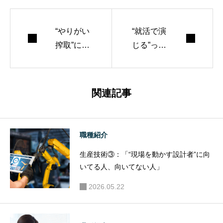
“やりがい
“就活で演
搾取”に気
じる”っ
をつけよ
て、やっ
う。
ぱり危険
ですか？
関連記事
職種紹介
生産技術③：「“現場を動かす設計者”に向
いてる人、向いてない人」
2026.05.22