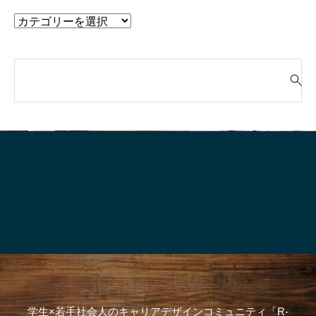
検
索
就活って、そもそも“何のためにや
「“やりたいこと”が言
対
るの？”
生、実はけっこう強
象
:
学生×若手社会人のキャリアデザインコミュニティ「R-