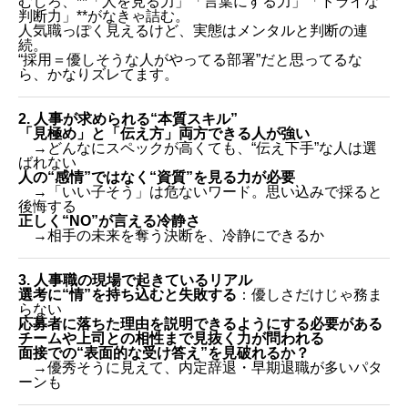
むしろ、**「人を見る力」「言葉にする力」「ドライな
判断力」**がなきゃ詰む。
人気職っぽく見えるけど、実態はメンタルと判断の連
続。
“採用＝優しそうな人がやってる部署”だと思ってるな
ら、かなりズレてます。
2. 人事が求められる“本質スキル”
「見極め」と「伝え方」両方できる人が強い
→どんなにスペックが高くても、“伝え下手”な人は選
ばれない
人の“感情”ではなく“資質”を見る力が必要
→「いい子そう」は危ないワード。思い込みで採ると
後悔する
正しく“NO”が言える冷静さ
→相手の未来を奪う決断を、冷静にできるか
3. 人事職の現場で起きているリアル
選考に“情”を持ち込むと失敗する
：優しさだけじゃ務ま
らない
応募者に落ちた理由を説明できるようにする必要がある
チームや上司との相性まで見抜く力が問われる
面接での“表面的な受け答え”を見破れるか？
→優秀そうに見えて、内定辞退・早期退職が多いパタ
ーンも