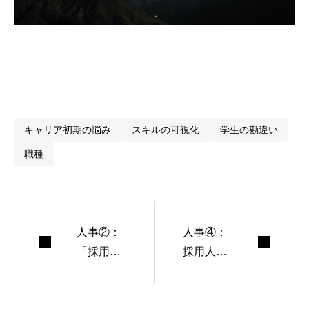
1. 冒頭メッセージ
2. 人事が求められる“本質スキル”
3. 人事職の現場で起きているリアル
4. 若手が“いきなり人事”に配属されたら？
5. 学生に伝えたいこと
🔚 最後にひとこと
キャリア初期の悩み
スキルの可視化
学生の勘違い
職種
人事②：
人事④：
「採用＝
採用人数
会社の未
の決め
来を選ぶ
方、昇