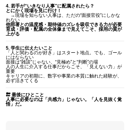
4. 若手が“いきなり人事”に配属されたら？
とにかく現場を見に行け！
→現場を知らない人事は、ただの“面接官役”にしかな
れない
他部署との温度感・期待値のズレを吸収できる力が必要
育成・評価・配属の全体像まで見えてこそ、採用の質が
上がる
5. 学生に伝えたいこと
「人と関わるのが好き」はスタート地点。でも、ゴール
にはならない
面接は“雑談”じゃない、“見極め”と“判断”の場
人の人生に介入する仕事だからこそ、「見えない力」が
重要
キャリアの初期に、数字や事業の本質に触れた経験が、
必ず活きてくる
🔚 最後にひとこと
人事に必要なのは「共感力」じゃない。「人を見抜く覚
悟」だ。