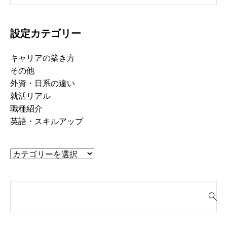
設定カテゴリー
キャリアの築き方
その他
外資・日系の違い
就活リアル
職種紹介
英語・スキルアップ
検
索
就活って、そもそも“何のためにや
「“やりたいこと”が言
対
るの？”
生、実はけっこう強
象