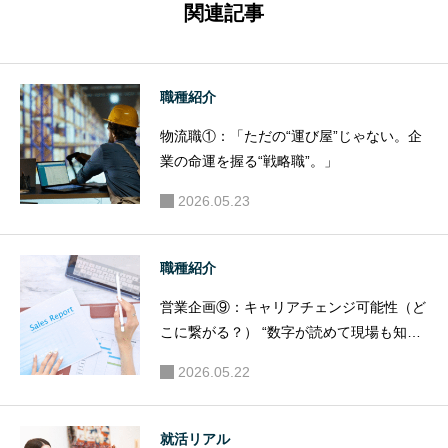
仕事」──
給・賞与
関連記事
でも“おま
の仕組み
まごと採
──「人事
用”してる
の裏側」
職種紹介
会社、多
はこんな
物流職①：「ただの“運び屋”じゃない。企
すぎな
に戦略的
業の命運を握る“戦略職”。」
い？
だ。
2026.05.23
職種紹介
営業企画⑨：キャリアチェンジ可能性（ど
こに繋がる？） “数字が読めて現場も知っ
てる”人は、どこへでも行ける。
2026.05.22
就活リアル