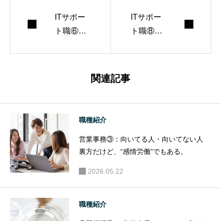
まとめ：ITの言語は“共通言語”。身につけておく
と、どこでも通用する
ITサポー
ITサポー
ト職⑥：
ト職⑧：
この職種
この仕事
の将来性
を目指す
なら学生
関連記事
時代に何
をすべき
か
職種紹介
営業事務③：向いてる人・向いてない人
裏方だけど、“感情労働”でもある。
2026.05.22
職種紹介