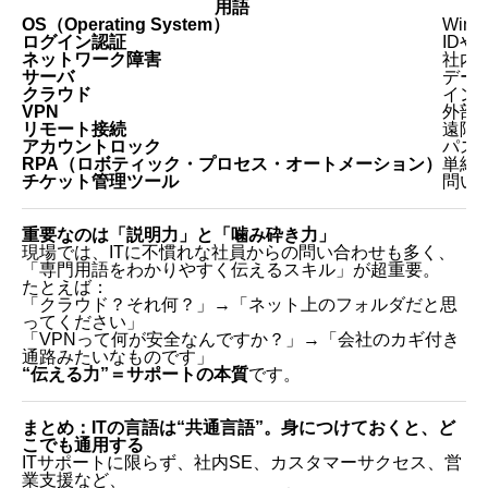
用語
OS（Operating System）
Win
ログイン認証
ID
ネットワーク障害
社内
サーバ
デー
クラウド
インタ
VPN
外部
リモート接続
遠隔地
アカウントロック
パス
RPA（ロボティック・プロセス・オートメーション）
単純
チケット管理ツール
問い合
重要なのは「説明力」と「噛み砕き力」
現場では、ITに不慣れな社員からの問い合わせも多く、
「専門用語をわかりやすく伝えるスキル」が超重要。
たとえば：
「クラウド？それ何？」→「ネット上のフォルダだと思
ってください」
「VPNって何が安全なんですか？」→「会社のカギ付き
通路みたいなものです」
“伝える力”＝サポートの本質
です。
まとめ：ITの言語は“共通言語”。身につけておくと、ど
こでも通用する
ITサポートに限らず、社内SE、カスタマーサクセス、営
業支援など、