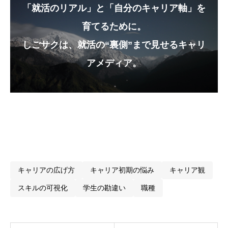
「就活のリアル」と「自分のキャリア軸」を
育てるために。
しごサクは、就活の“裏側”まで見せるキャリ
アメディア。
キャリアの広げ方
キャリア初期の悩み
キャリア観
スキルの可視化
学生の勘違い
職種
略語が飛び交う現場。でも「意味わかる？」がスタ
ートライン。
現場でよく出てくるキーワード一覧
重要なのは「説明力」と「噛み砕き力」