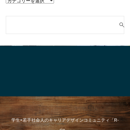
検
索
就活って、そもそも“何のためにや
「“やりたいこと”が言
対
るの？”
生、実はけっこう強
象
:
学生×若手社会人のキャリアデザインコミュニティ「R-