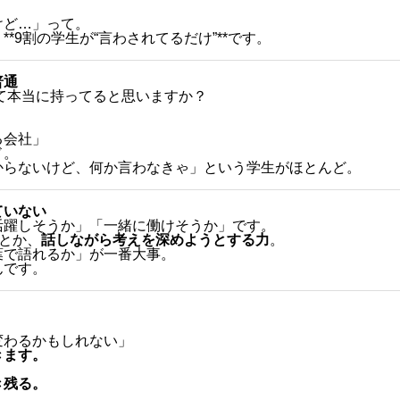
けど…」って。
9割の学生が“言わされてるだけ”**です。
普通
んて本当に持ってると思いますか？
る会社」
ド。
からないけど、何か言わなきゃ」という学生がほとんど。
ていない
活躍しそうか」「一緒に働けそうか」です。
とか、
話しながら考えを深めようとする力
。
葉で語れるか」が一番大事。
んです。
変わるかもしれない」
きます。
。
き残る。