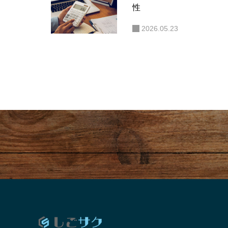
性
2026.05.23
就活って、そもそも“何のために
「“
やるの？”
生