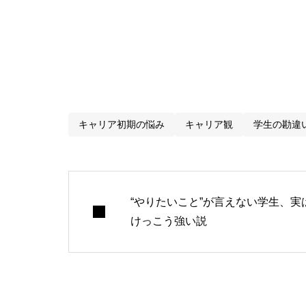
「就活のリアル」と「
しごサクは、就活の“
キャリア初期の悩み
キャリア観
学生の勘違
“やりたいこと”が言えない学生、実
けっこう強い説