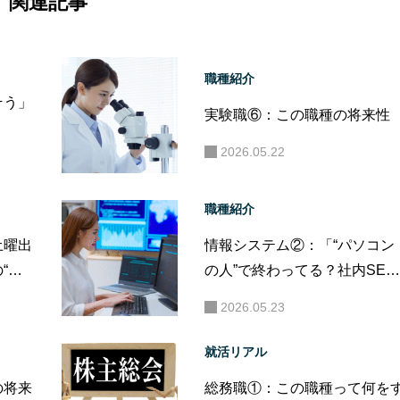
関連記事
職種紹介
そう」
実験職⑥：この職種の将来性
2026.05.22
職種紹介
土曜出
情報システム②：「“パソコン
“現
の人”で終わってる？社内SE
は、ただのヘルプデスクじゃ
2026.05.23
い。」
就活リアル
の将来
総務職①：この職種って何を