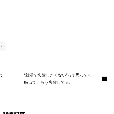
自分のキャリア軸」を育てるために。
裏側”まで見せるキャリアメディア。
い
は
“就活で失敗したくない”って思ってる
時点で、もう失敗してる。