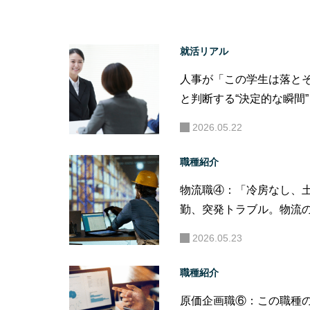
就活リアル
人事が「この学生は落と
と判断する“決定的な瞬間”
2026.05.22
職種紹介
物流職④：「冷房なし、
勤、突発トラブル。物流の
場”は甘くない。」
2026.05.23
職種紹介
原価企画職⑥：この職種