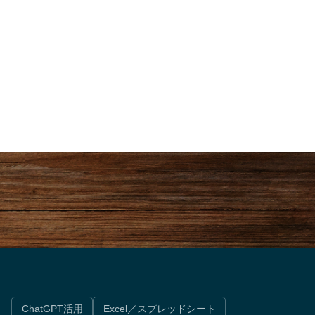
なく、
企業選びの時代は終わった。これ
！
からは「職種」で人生が決まる。
ChatGPT活用
Excel／スプレッドシート