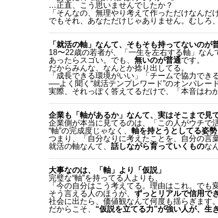
…正直、こう思いませんでしたか？
「そんなの、無理やり考えて作っただけなんだ
でもそれ、あなただけじゃありません。むしろ、**
「就活の軸」なんて、そもそも持ってないのが
18〜22歳の若者が、「一生を左右する軸」な
あったらスゴい。でも、
無いのが普通
です。
だからみんな、なんとか捻り出してる。
「成長できる環境がいい」「チームで協力でき
──よく聞く“就活テンプレワード”のオンパレー
実際、それっぽく答えてるだけで、「本音はわ
企業も「軸があるか」なんて、実はそこまで見
企業側が本当に見てるのは、「この人がウチで
“軸”の完成度じゃなく、
軸を持とうとしてる姿勢
つまり、「自分なりに考えたことを、自分の言
就活の軸なんて、
話しながら育っていくもの
な
大事なのは、「軸」より「仮説」
完璧な“軸”を持ってる人よりも、
「今の自分はこう考えてる。理由はこれ。でも
そう言える人のほうが、
ずっとリアルで信用で
社会に出たら、価値観なんて何度も揺らぎます
だからこそ、
“仮説を立てる力”が強い人が、生