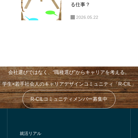
る仕事？
2026.05.22
やりたいこと”が言えない学
「1dayインターン」では
、実はけっこう強い説」
最低でも“2週間”！
会社選びではなく、“職種選び”からキャリアを考える。
学生×若手社会人のキャリアデザインコミュニティ「R-CIL」
R-CILコミュニティメンバー募集中
就活リアル