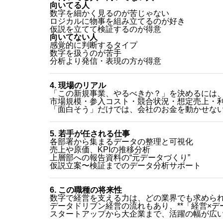
向いてる人
数字を細かく見るのが苦じゃない
ロジカルに物事を組み立てるのが好き
仮説を立てて検証するのが得意
向いてない人
感覚的に判断するタイプ
数字を扱うのが苦手
分析より発信・表現の方が得意
4. 現場のリアル
「この新規事業、やるべきか？」を決めるには
市場規模・参入コスト・競合状況・想定売上・
「面白そう」だけでは、会社のお金を動かせな
5. 若手が任される仕事
各部署から集まるデータの整理と可視化
売上や原価、KPIの推移分析
上層部への報告資料の“元データづくり”
仮説立案〜検証までのデータ分析サポート
6. この職種の将来性
数字で経営を支える力は、どの業界でも求めら
データドリブン経営の流れもあり、**「経営×デ
スタートアップから大企業まで、活躍の幅が広