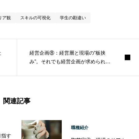
リア観
スキルの可視化
学生の勘違い
社
経営企画⑧：経営層と現場の“板挟
み”。それでも経営企画が求められる
理由。
関連記事
職種紹介
目指す