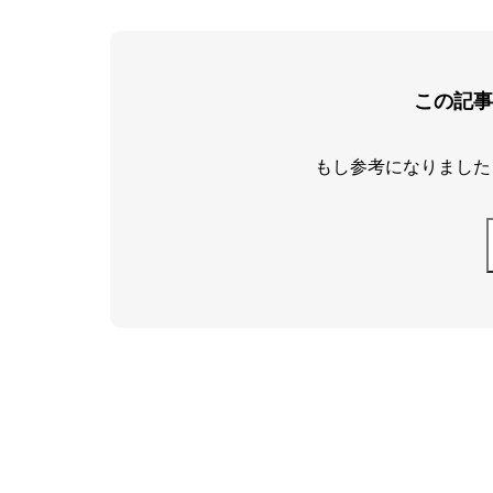
この記事
もし参考になりました
「就活のリアル」と「
しごサクは、就活の“