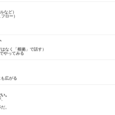
ブルなど）
ュフロー）
か
ではなく「根拠」で話す）
”でやってみる
にも広がる
ない。
が、
事だ。