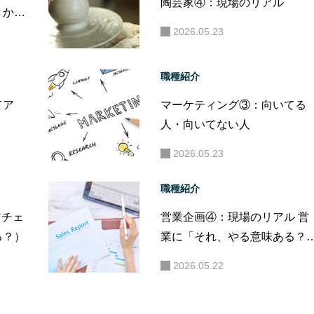
陶芸家④：現場のリアル
きか
”は、
2026.05.23
職種紹介
てア
マーケティング③：向いてる
人・向いてない人
2026.05.23
職種紹介
アチェ
営業企画④：現場のリアル 営
る？）
業に「それ、やる意味ある？
と聞かれる毎日。地味だけど
2026.05.22
必要な“黒子”の仕事。