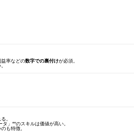
、
利益率などの
数字での裏付け
が必須。
い。
れる。
ータ」**のスキルは価値が高い。
いのも特徴。