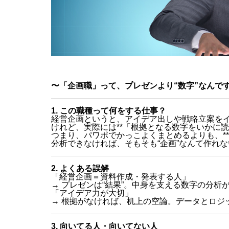
〜「企画職」って、プレゼンより“数字”なんで
1. この職種って何をする仕事？
経営企画というと、アイデア出しや戦略立案を
けれど、実際には**「根拠となる数字をいかに読
つまり、パワポでかっこよくまとめるよりも、*
分析できなければ、そもそも“企画”なんて作れな
2. よくある誤解
「経営企画＝資料作成・発表する人」
→ プレゼンは“結果”。中身を支える数字の分析が
「アイデア力が大切」
→ 根拠がなければ、机上の空論。データとロジ
3. 向いてる人・向いてない人