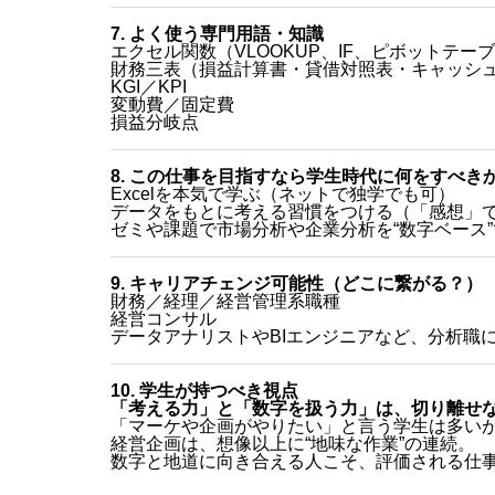
7. よく使う専門用語・知識
エクセル関数（VLOOKUP、IF、ピボットテー
財務三表（損益計算書・貸借対照表・キャッシ
KGI／KPI
変動費／固定費
損益分岐点
8. この仕事を目指すなら学生時代に何をすべき
Excelを本気で学ぶ（ネットで独学でも可）
データをもとに考える習慣をつける（「感想」
ゼミや課題で市場分析や企業分析を“数字ベース
9. キャリアチェンジ可能性（どこに繋がる？）
財務／経理／経営管理系職種
経営コンサル
データアナリストやBIエンジニアなど、分析職
10. 学生が持つべき視点
「考える力」と「数字を扱う力」は、切り離せ
「マーケや企画がやりたい」と言う学生は多い
経営企画は、想像以上に“地味な作業”の連続。
数字と地道に向き合える人こそ、評価される仕