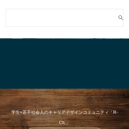
検
索
就活って、そもそも“何のためにや
「“やりたいこと”が言
対
るの？”
生、実はけっこう強
象
:
学生×若手社会人のキャリアデザインコミュニティ「R-
CIL」