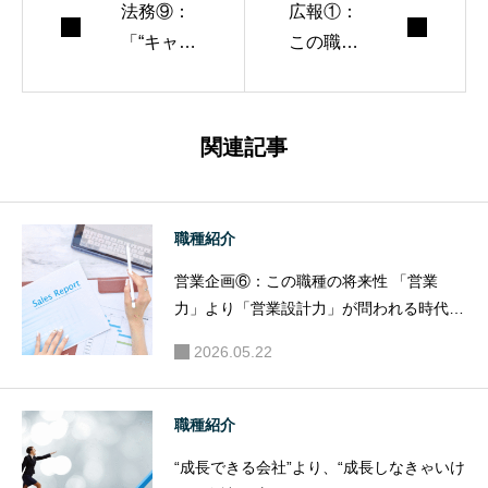
法務⑨：
広報①：
「“キャリ
この職種
アの袋小
って何を
路”だと思
する仕
ってな
事？「会
関連記事
い？実
社の顔」
は“横展
をつく
開”しやす
る。表も
職種紹介
い職種で
裏も、す
営業企画⑥：この職種の将来性 「営業
す。」
べてを背
力」より「営業設計力」が問われる時代
負う仕
へ。仕組みを作れる人の市場価値は高い。
事。
2026.05.22
職種紹介
“成長できる会社”より、“成長しなきゃいけ