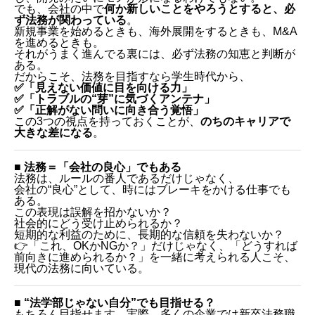
でも、会社の中で
何か新しいことをやろうとすると、必
ず法務が関わっている
。
新規事業を始めるときも、海外展開をするときも、M&A
を進めるときも。
それがうまく進んでる裏には、必ず法務の知恵と判断が
ある。
だからこそ、法務を目指すなら学生時代から、
✅「見えない価値に目を向ける力」
✅「トラブルの“芽”に気づくアンテナ」
✅「正解がない問いに向き合う覚悟」
この3つの視点を持っておくことが、
のちのキャリアで
大きな差になる
。
■ 法務＝「会社の良心」でもある
法務は、ルールの番人であるだけじゃなく、
会社の“良心”として、時にはブレーキをかける仕事でも
ある。
この表現は誤解を招かないか？
社会的にどう受け止められるか？
短期的な利益のために、長期的な信頼を失わないか？
👉「これ、OKかNGか？」だけじゃなく、「どうすれば
前向きに進められるか？」を一緒に考えられる人こそ、
現代の法務に向いている。
■ “法学部じゃない自分”でも目指せる？
もちろん目指せます。実際、多くの企業では新卒法務職