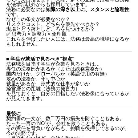
を法学部以外からも採用しています。
法務に必要なのは
知識の深さ以上に、スタンスと論理性
です。
なぜこの条文が必要なのか？
リスクとコスト、どちらを優先すべきか？
現場とどう落としどころを見つけるか？
✅ 思考力 × 調整力 × 倫理観
これらを伸ばしたい人には、法務は最高の職場になるか
もしれません。
■ 学生が就活で見るべき“視点”
法務職を目指す学生が企業を見るときは…
専任の法務部があるか（または総務兼務か）
国内だけか、グローバルか（英語使用の有無）
攻めの法務か、守り中心か
裁量があるか、形式的な仕事が多いか
経営層との距離（法務の発言力）
を見ておくと、自分の目指したい法務像に合っているか
が見えてきます。
最後に──
契約書の一文が、数千万円の損失を防ぐこともある。
たった一言の“NO”が、会社を救うこともある。
その責任を背負いながらも、挑戦を後押しできるのが、
今の法務です。