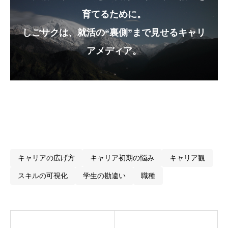
育てるために。
しごサクは、就活の“裏側”まで見せるキャリ
アメディア。
■ 法務は「表に出ない仕事」だからこそ、“想像
力”が試される
✅「見えない価値に目を向ける力」
✅「トラブルの“芽”に気づくアンテナ」
✅「正解がない問いに向き合う覚悟」
■ 法務＝「会社の良心」でもある
■ “法学部じゃない自分”でも目指せる？
■ 学生が就活で見るべき“視点”
最後に──
キャリアの広げ方
キャリア初期の悩み
キャリア観
スキルの可視化
学生の勘違い
職種