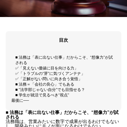
目次
■ 法務は「表に出ない仕事」だからこそ、“想像力”が試
される
✅「見えない価値に目を向ける力」
✅「トラブルの“芽”に気づくアンテナ」
✅「正解がない問いに向き合う覚悟」
■ 法務＝「会社の良心」でもある
■ “法学部じゃない自分”でも目指せる？
■ 学生が就活で見るべき“視点”
最後に──
■ 法務は「表に出ない仕事」だからこそ、“想像力”が試
される
法務職は、営業みたいに数字で成果が出るわけでもない
し、開発みたいにモノが形になるわけでもない。