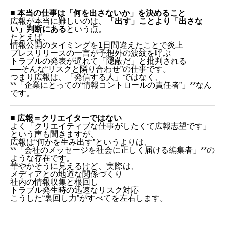
■ 本当の仕事は「何を出さないか」を決めること
広報が本当に難しいのは、
「出す」ことより「出さな
い」判断にある
という点。
たとえば、
情報公開のタイミングを1日間違えたことで炎上
プレスリリースの一言が予想外の波紋を呼ぶ
トラブルの発表が遅れて「隠蔽だ」と批判される
──そんな“リスクと隣り合わせ”の仕事です。
つまり広報は、「発信する人」ではなく、
**「企業にとっての“情報コントロールの責任者”」**なん
です。
■ 広報＝クリエイターではない
よく「クリエイティブな仕事がしたくて広報志望です」
という声も聞きますが、
広報は“何かを生み出す”というよりは、
**「会社のメッセージを社会に正しく届ける編集者」**の
ような存在です。
華やかそうに見えるけど、実際は、
メディアとの地道な関係づくり
社内の情報収集と根回し
トラブル発生時の迅速なリスク対応
こうした“裏回し力”がすべてを左右します。