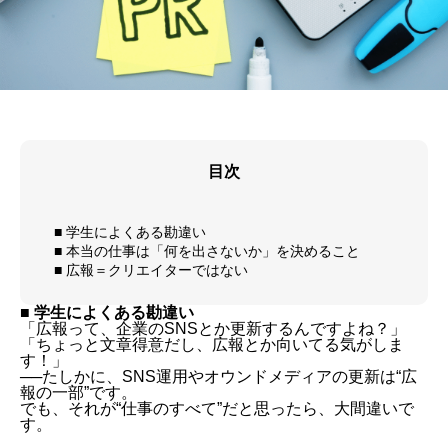
目次
■ 学生によくある勘違い
■ 本当の仕事は「何を出さないか」を決めること
■ 広報＝クリエイターではない
■ 学生によくある勘違い
「広報って、企業のSNSとか更新するんですよね？」
「ちょっと文章得意だし、広報とか向いてる気がしま
す！」
──たしかに、SNS運用やオウンドメディアの更新は“広
報の一部”です。
でも、それが“仕事のすべて”だと思ったら、大間違いで
す。