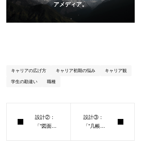
アメディア。
キャリアの広げ方
キャリア初期の悩み
キャリア観
学生の勘違い
職種
■ 学生によくある勘違い
設計②：
設計③：
■ 本当の仕事は「何を出さないか」を決めること
■ 広報＝クリエイターではない
「“図面描
「“几帳
く人”じゃ
面”だけじ