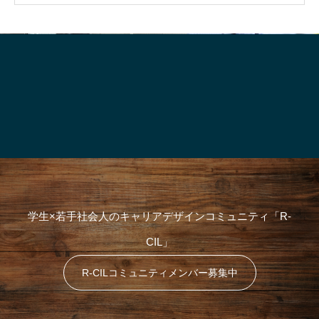
対
るの？”
生、実はけっこう強
象
:
学生×若手社会人のキャリアデザインコミュニティ「R-
CIL」
R-CILコミュニティメンバー募集中