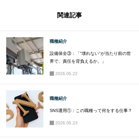
ない。“決
ゃ足りな
断する
い。“想像
関連記事
人”が設計
力”がない
職だ。」
と設計は
できな
職種紹介
い。」
設備保全③：「“壊れない”が当たり前の世
界で、責任を背負えるか。」
2026.05.22
職種紹介
SNS運用①：この職種って何をする仕事？
2026.05.23