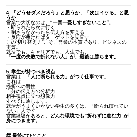
4. 「どうせダメだろう」と思うか、「次はイケる」と思
うか
営業で大切なのは、
“一喜一憂しすぎないこと”
。
・断られたら次に行く
・刺さらなかったら伝え方を変える
・反応が悪ければターゲットを見直す
この“切り替え力”こそ、営業の本質であり、ビジネスの
本質。
就活でも、キャリアでも、人生でも、
「一度の失敗で折れない人」が、最後は勝ちます。
5. 学生が持つべき視点
営業は、
「人に断られる力」がつく仕事
です。
これは、
挫折への耐性
自分の伝え方の分析力
相手視点に立つ想像力
すべてに通じます。
就活がうまくいかない学生の多くは、「断られ慣れてい
ない」人です。
営業経験があると、
どんな環境でも“折れずに進む力”が
身につきます。
🔚 最後にひとこと