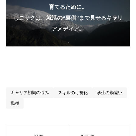
育てるために。
しごサクは、就活の“裏側”まで見せるキャリ
アメディア。
1. 営業＝断られる仕事です
2. 「断られる＝失敗」ではない
3. “打たれ強さ”は、営業でしか鍛えられない
4. 「どうせダメだろう」と思うか、「次はイケる」
と思うか
5. 学生が持つべき視点
🔚 最後にひとこと
キャリア初期の悩み
スキルの可視化
学生の勘違い
職種