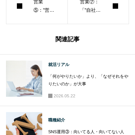
営業
営業⑦：
⑤：“営業
「“自社が
＝ノルマ
好き”だけ
がキツ
じゃ売れ
い”は半分
ない」──
関連記事
正解。で
営業に必
も“数字に
要なの
追われる
は“お客さ
就活リアル
経験”は価
ん目線”
「何がやりたいか」より、「なぜそれをや
値になる
りたいのか」が大事
2026.05.22
職種紹介
SNS運用③：向いてる人・向いてない人