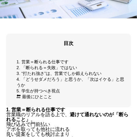
目次
1. 営業＝断られる仕事です
2. 「断られる＝失敗」ではない
3. “打たれ強さ”は、営業でしか鍛えられない
4. 「どうせダメだろう」と思うか、「次はイケる」と思
うか
5. 学生が持つべき視点
🔚 最後にひとこと
1. 営業＝断られる仕事です
営業職のリアルを語る上で、
避けて通れないのが「断ら
れること」
。
飛び込みで門前払い
アポを取っても他社に流れる
良い提案をしても検討止まり