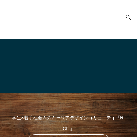
検
索
就活って、そもそも“何のためにや
「“やりたいこと”が言
対
るの？”
生、実はけっこう強
象
:
学生×若手社会人のキャリアデザインコミュニティ「R-
CIL」