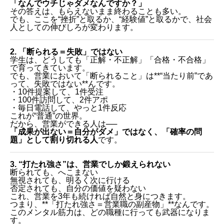
「なんでウチじゃダメなんですか？」
その答えは、もらえないまま終わることも多い。
でも、ここを“挫折”と取るか、“経験値”と取るかで、社会
人としての伸びしろが変わります。
2. 「断られる＝失敗」ではない
学生は、どうしても「正解・不正解」「合格・不合格」
で育ってきています。
でも、営業において「断られること」は**“当たり前”であ
って、失敗ではない**んです。
・10件提案して、1件受注
・100件訪問して、2件アポ
・毎日電話して、やっと1件反応
これが“普通”の世界。
だから、営業ができる人は──
「成果が出ない＝自分がダメ」ではなく、「確率の問
題」として割り切れる人
です。
3. “打たれ強さ”は、営業でしか鍛えられない
断られても、へこまない
無視されても、明るく次に行ける
否定されても、自分の価値を疑わない
これ、営業を3年も続ければ自然と身につきます。
つまり、**「打たれ強さ＝営業職の副産物」**なんです。
このメンタル筋力は、どの職種に行っても武器になりま
す。