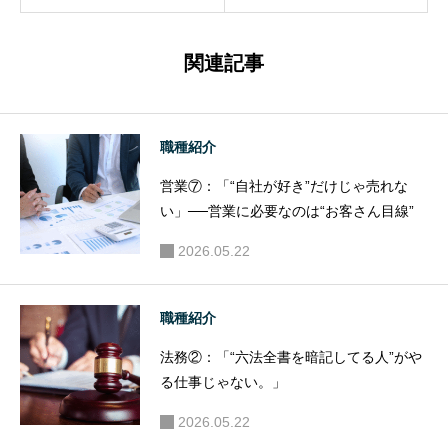
が持つべ
き視点
関連記事
「やりた
い」だけ
じゃ甘
職種紹介
い。“結果
営業⑦：「“自社が好き”だけじゃ売れな
がすべ
い」──営業に必要なのは“お客さん目線”
て”の世界
に飛び込
2026.05.22
む覚悟
を。
職種紹介
法務②：「“六法全書を暗記してる人”がや
る仕事じゃない。」
2026.05.22