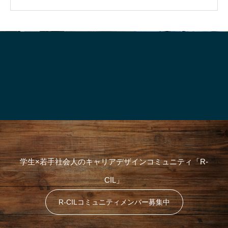
就活って、そもそも“何のためにや
「“やりたいこと”が言
対
るの？”
生、実はけっこう強
象
:
学生×若手社会人のキャリアデザインコミュニティ「R-
CIL」
R-CILコミュニティメンバー募集中