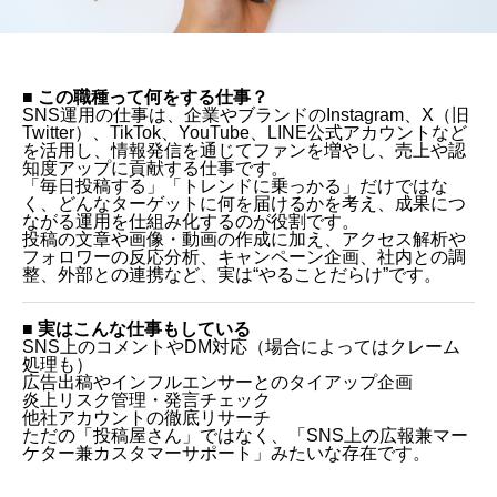
■ この職種って何をする仕事？
SNS運用の仕事は、企業やブランドのInstagram、X（旧
Twitter）、TikTok、YouTube、LINE公式アカウントなど
を活用し、情報発信を通じてファンを増やし、売上や認
知度アップに貢献する仕事です。
「毎日投稿する」「トレンドに乗っかる」だけではな
く、どんなターゲットに何を届けるかを考え、成果につ
ながる運用を仕組み化するのが役割です。
投稿の文章や画像・動画の作成に加え、アクセス解析や
フォロワーの反応分析、キャンペーン企画、社内との調
整、外部との連携など、実は“やることだらけ”です。
■ 実はこんな仕事もしている
SNS上のコメントやDM対応（場合によってはクレーム
処理も）
広告出稿やインフルエンサーとのタイアップ企画
炎上リスク管理・発言チェック
他社アカウントの徹底リサーチ
ただの「投稿屋さん」ではなく、「SNS上の広報兼マー
ケター兼カスタマーサポート」みたいな存在です。