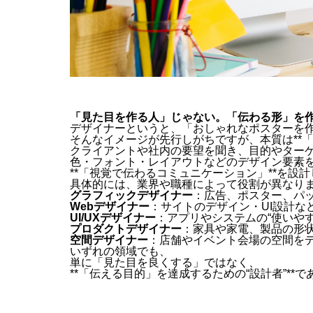
「見た目を作る人」じゃない。「伝わる形」を
デザイナーというと、「おしゃれなポスターを
そんなイメージが先行しがちですが、本質は**「
クライアントや社内の要望を聞き、目的やター
色・フォント・レイアウトなどのデザイン要素
**「視覚で伝わるコミュニケーション」**を設
具体的には、業界や職種によって役割が異なり
グラフィックデザイナー
：広告、ポスター、パ
Webデザイナー
：サイトのデザイン・UI設計な
UI/UXデザイナー
：アプリやシステムの“使いやす
プロダクトデザイナー
：家具や家電、製品の形
空間デザイナー
：店舗やイベント会場の空間を
いずれの領域でも、
単に「見た目を良くする」ではなく、
**「伝える目的」を達成するための“設計者”**