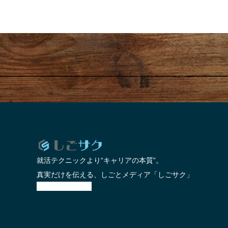
就活って、そもそも“何のために
「“
やるの？”
生
就活テクニックより“キャリアの本質”。
真実だけを伝える、しごとメディア「しごサク」