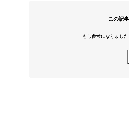
この記事
もし参考になりました
「就活のリアル」と「
しごサクは、就活の“