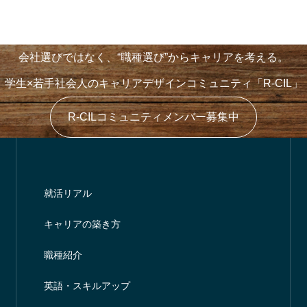
やりたいこと”が言えない学
「1dayインターン」では
、実はけっこう強い説」
最低でも“2週間”！
会社選びではなく、“職種選び”からキャリアを考える。
学生×若手社会人のキャリアデザインコミュニティ「R-CIL」
R-CILコミュニティメンバー募集中
就活リアル
キャリアの築き方
職種紹介
英語・スキルアップ