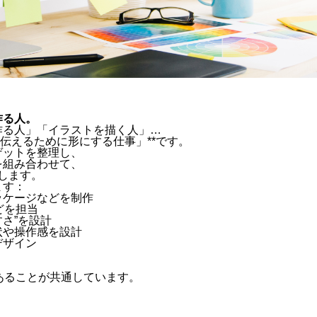
作る人。
作る人」「イラストを描く人」…
伝えるために形にする仕事」**です。
ゲットを整理し、
を組み合わせて、
計します。
ます：
ッケージなどを制作
どを担当
さ”を設計
状や操作感を設計
デザイン
であることが共通しています。