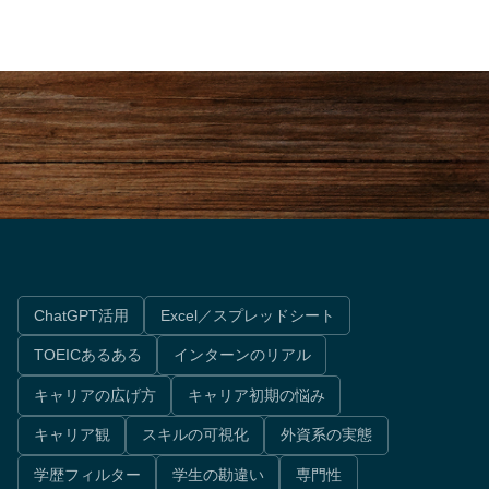
なく、
企業選びの時代は終わった。これ
！
からは「職種」で人生が決まる。
ChatGPT活用
Excel／スプレッドシート
TOEICあるある
インターンのリアル
キャリアの広げ方
キャリア初期の悩み
キャリア観
スキルの可視化
外資系の実態
学歴フィルター
学生の勘違い
専門性