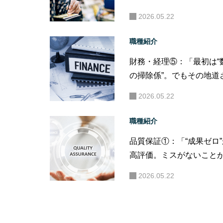
いと”一生わからない。
2026.05.22
職種紹介
財務・経理⑤：「最初は“
の掃除係”。でもその地道
が“経営の目”を育てる第
2026.05.22
職種紹介
品質保証①：「“成果ゼロ
高評価。ミスがないこと
になる仕事。」
2026.05.22