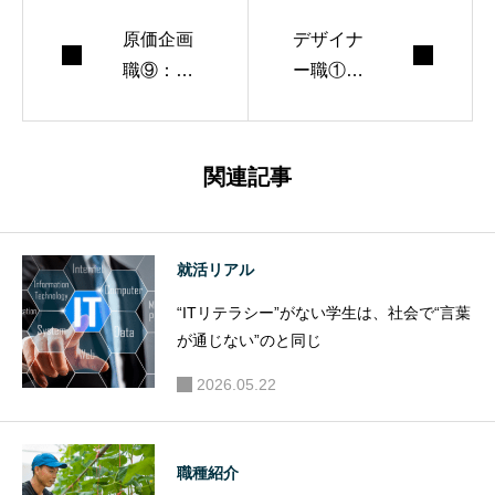
💥 目立たないけど、実はキャリアの“幹”になる職種
原価企画
デザイナ
職⑨：キ
ー職①：
ャリアチ
この職種
ェンジ可
って何を
能性（ど
する仕
関連記事
こに繋が
事？
る？）
就活リアル
“ITリテラシー”がない学生は、社会で“言葉
が通じない”のと同じ
2026.05.22
職種紹介