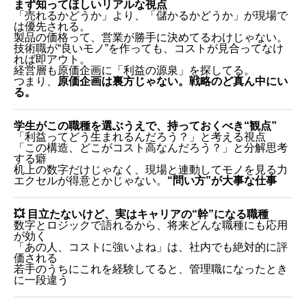
まず知ってほしいリアルな視点
「売れるかどうか」より、「儲かるかどうか」が現場で
は優先される。
製品の価格って、営業が勝手に決めてるわけじゃない。
技術職が“良いモノ”を作っても、コストが見合ってなけ
れば即アウト。
経営層も原価企画に「利益の源泉」を探してる。
つまり、
原価企画は裏方じゃない。戦略のど真ん中にい
る。
学生がこの職種を選ぶうえで、持っておくべき“観点”
「利益ってどう生まれるんだろう？」と考える視点
「この構造、どこがコスト高なんだろう？」と分解思考
する癖
机上の数字だけじゃなく、現場と連動してモノを見る力
エクセルが得意とかじゃない。
“問い方”が大事な仕事
💥 目立たないけど、実はキャリアの“幹”になる職種
数字とロジックで語れるから、将来どんな職種にも応用
が効く
「あの人、コストに強いよね」は、社内でも絶対的に評
価される
若手のうちにこれを経験してると、管理職になったとき
に一段違う