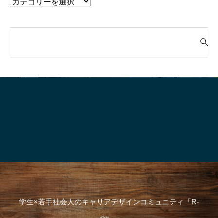
検
索
就活って、そもそも“何のためにや
「“やりたいこと”が言
対
るの？”
生、実はけっこう強
象
:
学生×若手社会人のキャリアデザインコミュニティ「R-