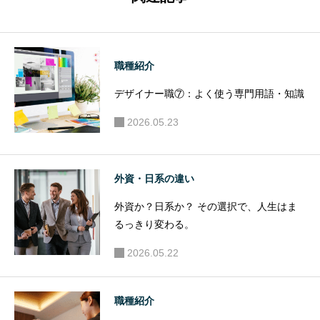
でもその
る。仕
地道さ
訳・PL・
が“経営の
BS・C
職種紹介
目”を育て
F…知ら
る第一
ないと置
デザイナー職⑦：よく使う専門用語・知識
歩」
いていか
2026.05.23
れる世
界」
外資・日系の違い
外資か？日系か？ その選択で、人生はま
るっきり変わる。
2026.05.22
職種紹介