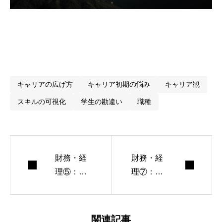
■ 「経理は将来なくなる」って本当？
■ でも、それって「仕事がなくなる」じゃない
■ これからの経理に求められる力
■ 会計士・税理士・CFO…その先も広がる
■ まとめ：「経理は、“考える仕事”へ進化してい
キャリアの広げ方
キャリア初期の悩み
キャリア観
る」
スキルの可視化
学生の勘違い
職種
財務・経
財務・経
理⑤：
理⑦：
「最初
「“BSっ
は“数字の
て誰？”か
掃除係”。
ら始ま
関連記事