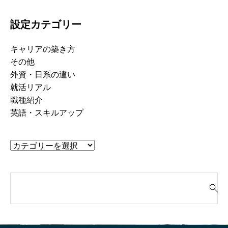
設定カテゴリー
キャリアの築き方
その他
外資・日系の違い
就活リアル
職種紹介
英語・スキルアップ
検
索
就活って、そもそも“何のためにや
「“やりたいこと”が言
対
るの？”
生、実はけっこう強
象