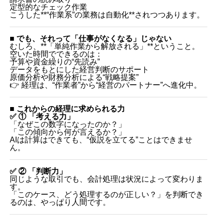
定型的なチェック作業
こうした**“作業系”の業務は自動化**されつつあります。
■ でも、それって「仕事がなくなる」じゃない
むしろ、**「単純作業から解放される」**ということ。
空いた時間でできるのは：
予算や資金繰りの“先読み”
データをもとにした経営判断のサポート
原価分析や財務分析による“戦略提案”
👉 経理は、“作業者”から“経営のパートナー”へ進化中。
■ これからの経理に求められる力
✅ ① 「考える力」
「なぜこの数字になったのか？」
「この傾向から何が言えるか？」
AIは計算はできても、“仮説を立てる”ことはできませ
ん。
✅ ② 「判断力」
同じような取引でも、会計処理は状況によって変わりま
す。
「このケース、どう処理するのが正しい？」を判断でき
るのは、やっぱり人間です。