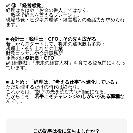
✅ ③ 「経営感覚」
経理はもはや「お金の番人」ではなく、
「数字で経営を支えるブレーン」。
現場感覚・ビジネス理解・経営層との会話力が求められ
ます。
■ 会計士・税理士・CFO…その先も広がる
若手からスタートして、将来の選択肢も多彩：
税理士・会計士などの
士業
財務コンサルや会計事務所
企業の
財務部長・CFO
✔️ 経理職は「未来の経営人材」を育てる登竜門にもなっ
ています。
■ まとめ：「経理は、“考える仕事”へ進化している」
ただ処理するだけの時代は終わり。
これからは、“数字の先を読む力”が価値になる。
だからこそ、
若手こそチャレンジのしがいがある職種
な
んです。
この記事は役に立ちましたか？