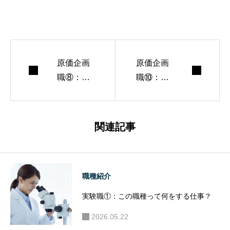
原価企画
原価企画
職⑧：こ
職⑩：学
の仕事を
生が持つ
目指すな
べき視点
ら学生時
関連記事
代に何を
すべきか
職種紹介
実験職①：この職種って何をする仕事？
2026.05.22