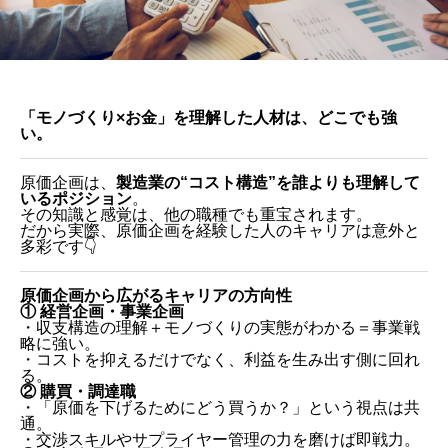
「モノづくり×お金」を理解した人材は、どこでも強
い。
原価企画は、
製造業の“コスト構造”を誰よりも理解して
いるポジション
。
その知識と感覚は、他の職種でも重宝されます。
だから実際、原価企画を経験した人のキャリアは意外と
多彩です👇
原価企画から広がるキャリアの方向性
① 経営企画・事業企画
・収支構造の理解＋モノづくりの実態がわかる＝事業戦
略に強い。
・コストを抑えるだけでなく、利益を生み出す側に回れ
る。
② 購買・調達職
・「原価を下げるためにどう買うか？」という視点は共
通。
・交渉スキルやサプライヤー管理の力を磨けば即戦力。