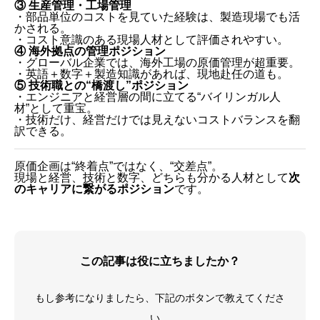
③ 生産管理・工場管理
・部品単位のコストを見ていた経験は、製造現場でも活
かされる。
・コスト意識のある現場人材として評価されやすい。
④ 海外拠点の管理ポジション
・グローバル企業では、海外工場の原価管理が超重要。
・英語＋数字＋製造知識があれば、現地赴任の道も。
⑤ 技術職との“橋渡し”ポジション
・エンジニアと経営層の間に立てる“バイリンガル人
材”として重宝。
・技術だけ、経営だけでは見えないコストバランスを翻
訳できる。
原価企画は“終着点”ではなく、“交差点”。
現場と経営、技術と数字、どちらも分かる人材として
次
のキャリアに繋がるポジション
です。
この記事は役に立ちましたか？
もし参考になりましたら、下記のボタンで教えてくださ
い。