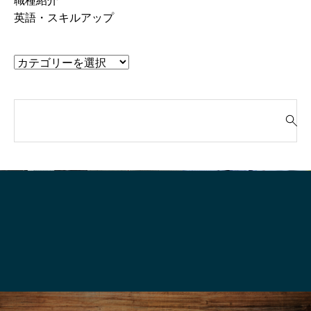
職種紹介
英語・スキルアップ
検
索
就活って、そもそも“何のためにや
「“やりたいこと”が言
対
るの？”
生、実はけっこう強
象
: